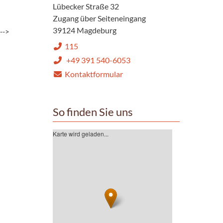
Lübecker Straße 32
Zugang über Seiteneingang
39124 Magdeburg
-->
115
ie mit
+49 391 540-6053
.
Kontaktformular
So finden Sie uns
Karte wird geladen...