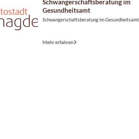
Schwangerschaftsberatung im
Gesundheitsamt
Schwangerschaftsberatung im Gesundheitsamt
Sie freuen sich auf die neuen Erfahrungen, die S
Mehr erfahren
der Schwangerschaft erwarten, aber sind auch ..