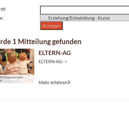
iff:
e:
rde 1 Mitteilung gefunden
ELTERN-AG
ELTERN-AG-->
© MAPP-Empowerment gGmbH
PP-Empowerment
bH
Mehr erfahren
Das Leben mit Kindern gleicht einer Karussellfa
geht rauf und runter. Töpfchen-Training, gesund
Ernährung ...