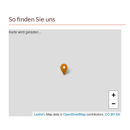
So finden Sie uns
Karte wird geladen...
+
−
Leaflet
| Map data ©
OpenStreetMap
contributors,
CC-BY-SA