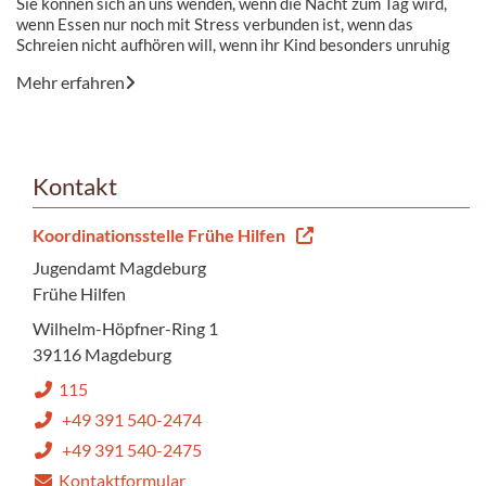
Sie können sich an uns wenden, wenn die Nacht zum Tag wird,
wenn Essen nur noch mit Stress verbunden ist, wenn das
Schreien nicht aufhören will, wenn ihr Kind besonders unruhig
ist, bei heftigen Trotzanfällen und aggressivem Verhalten, bei
Mehr erfahren
verstärkten Trennungsängsten, wenn schwierige Zeiten und
familiären Krisen die Zeit mit dem Kind belasten
Kontakt
Koordinationsstelle Frühe Hilfen
Jugendamt Magdeburg
Frühe Hilfen
Wilhelm-Höpfner-Ring 1
39116 Magdeburg
115
+49 391 540-2474
+49 391 540-2475
Kontaktformular