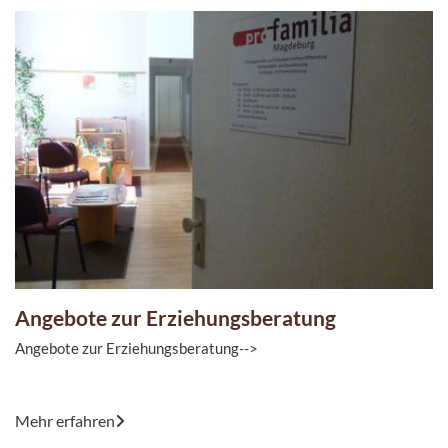
Angebote zur Erziehungsberatung
Angebote zur Erziehungsberatung-->
Mit den Angeboten der Erziehungsberatung unterstützt die pro
Mehr erfahren
familia - Beratungsstelle Familien bei der Lösung von ...