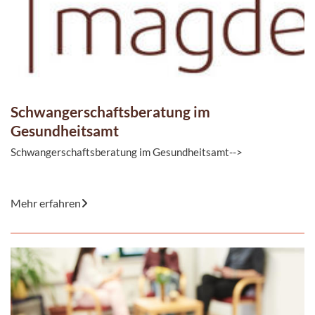
Schwangerschaftsberatung im
Gesundheitsamt
Schwangerschaftsberatung im Gesundheitsamt-->
Sie freuen sich auf die neuen Erfahrungen, die Sie mit der
Mehr erfahren
Schwangerschaft erwarten, aber sind auch ...