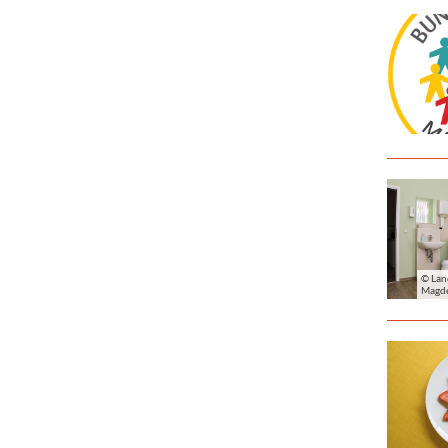
© Lan
Magd