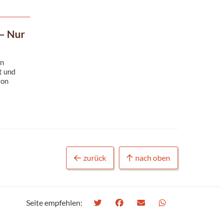
 – Nur
en
t und
von
zurück
nach oben
Seite empfehlen: