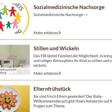
für ...
Sozialmedizinische Nachsorge
Sozialmedizinische Nachsorge-->
Wenn ein Kind viel zu früh oder mit einer Erkra
Mehr erfahren
Licht der Welt erblickt; oder ein ...
Stillen und Wickeln
Das FIB bietet Familien die Möglichkeit, in ent
und ruhiger Atmosphäre ihr Kind zu stillen und z
wickeln.
deshauptstadt
Mehr erfahren
eburg
Elternfrühstück
Sie sind frisch Eltern geworden? Der Baby-
Willkommensbesuch gibt Ihnen Antworten auf I
Fragen zum Thema.