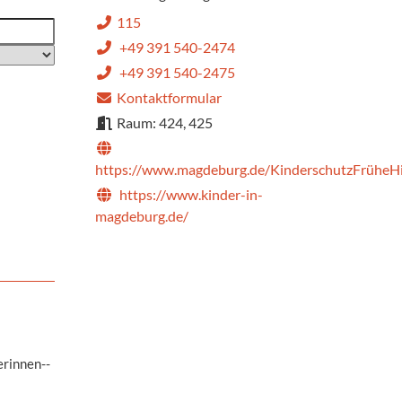
115
+49 391 540-2474
+49 391 540-2475
Kontaktformular
Raum: 424, 425
https://www.magdeburg.de/KinderschutzFrüheHi
https://www.kinder-in-
magdeburg.de/
hrt: Es
e
erinnen--