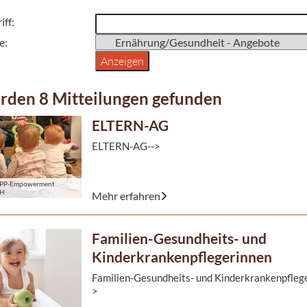
iff:
e:
rden 8 Mitteilungen gefunden
ELTERN-AG
ELTERN-AG-->
© MAPP-Empowerment gGmbH
PP-Empowerment
bH
Mehr erfahren
Das Leben mit Kindern gleicht einer Karussellfa
Familien-Gesundheits- und
geht rauf und runter. Töpfchen-Training, gesund
Ernährung ...
Kinderkrankenpflegerinnen
Familien-Gesundheits- und Kinderkrankenpfleg
>