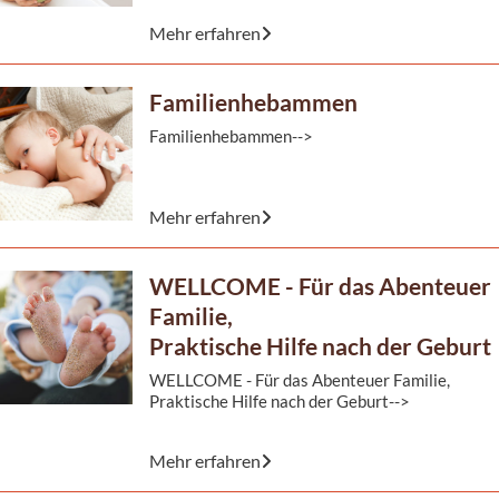
Mehr erfahren
Sie haben Fragen rund um die gesunde Entwickl
Kindes? Sie sind unsicher, weil ihr Kind ...
Familienhebammen
Familienhebammen-->
Sie haben Fragen zur Schwangerschaft,
Mehr erfahren
Schwangerschaftsbeschwerden, Geburt,Wochen
Stillen oder Fragen rund um die gesunde Entwic
Ihres Kindes?
WELLCOME - Für das Abenteuer
Außerdem ...
Familie,
Praktische Hilfe nach der Geburt
WELLCOME - Für das Abenteuer Familie,
Praktische Hilfe nach der Geburt-->
Mehr erfahren
WELLCOME ist eine praktische Hilfe und Unter