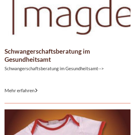
Schwangerschaftsberatung im
Gesundheitsamt
Schwangerschaftsberatung im Gesundheitsamt-->
Sie freuen sich auf die neuen Erfahrungen, die Sie mit der
Mehr erfahren
Schwangerschaft erwarten, aber sind auch ...