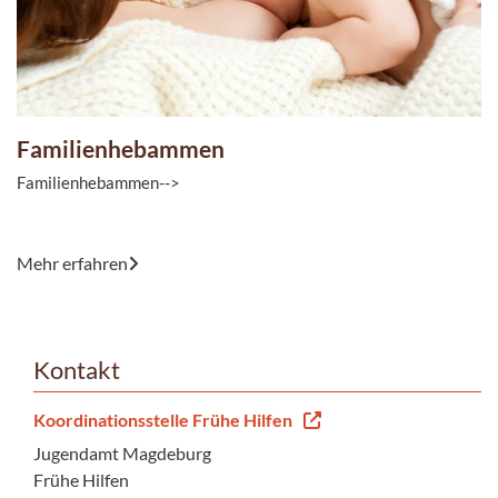
Familienhebammen
Familienhebammen-->
Sie haben Fragen zur Schwangerschaft,
Mehr erfahren
Schwangerschaftsbeschwerden, Geburt,Wochenbett, Stillen
oder Fragen rund um die gesunde Entwicklung Ihres Kindes?
Außerdem ...
Kontakt
Koordinationsstelle Frühe Hilfen
Jugendamt Magdeburg
Frühe Hilfen