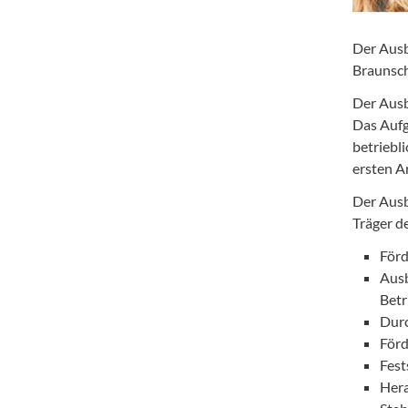
Der Ausb
Braunsch
Der Ausb
Das Aufg
betriebl
ersten A
Der Ausb
Träger d
Förd
Ausb
Betr
Durc
Förd
Fest
Hera