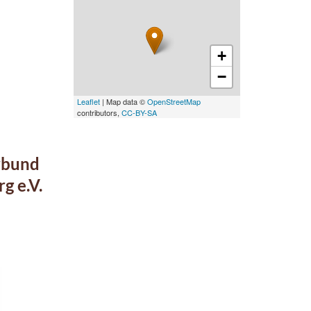
+
−
Leaflet
| Map data ©
OpenStreetMap
contributors,
CC-BY-SA
rbund
g e.V.