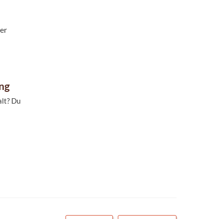
er
ung
alt? Du