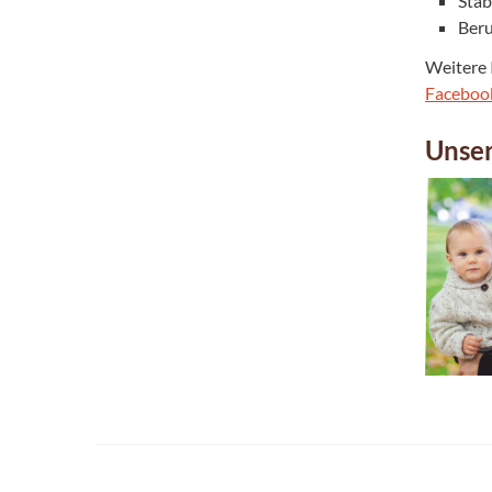
Stab
Beru
Weitere 
Faceboo
Unse