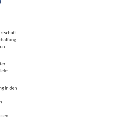
rtschaft.
chaffung
den
ter
iele:
ng in den
n
ssen