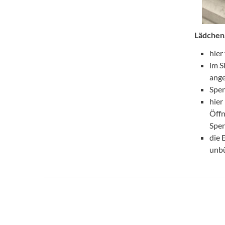
Lädchen.
hier
im S
ange
Spen
hier
Öffn
Spen
die 
unbü