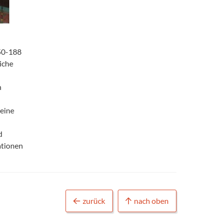
 50-188
iche
n
 eine
d
ationen
zurück
nach oben