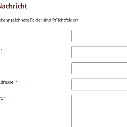
Nachricht
kennzeichnete Felder sind Pflichtfelder)
t:
dresse:
*
t:
*