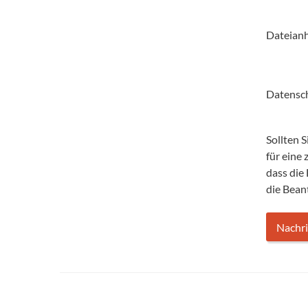
Dateian
Datensc
Sollten 
für eine
dass die
die Bean