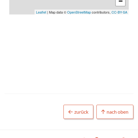
−
Leaflet
| Map data ©
OpenStreetMap
contributors,
CC-BY-SA
zurück
nach oben