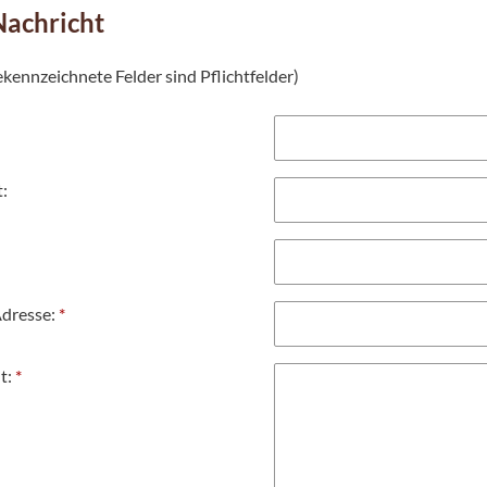
Nachricht
kennzeichnete Felder sind Pflichtfelder)
t:
dresse:
*
t:
*