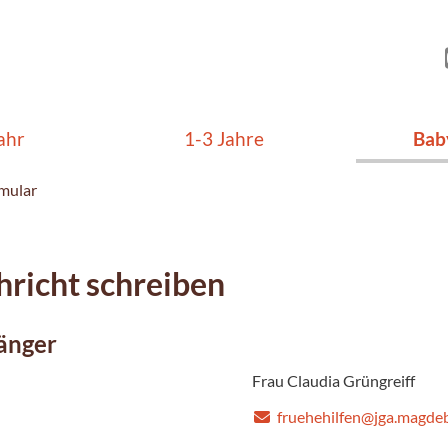
ahr
1-3 Jahre
Bab
mular
richt schreiben
änger
Frau Claudia Grüngreiff
fruehehilfen@jga.magde