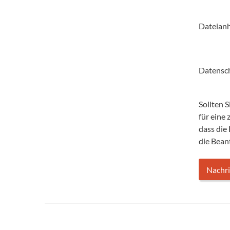
Dateian
Datensc
Sollten 
für eine
dass die
die Bean