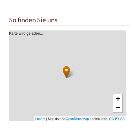
So finden Sie uns
Karte wird geladen...
+
−
Leaflet
| Map data ©
OpenStreetMap
contributors,
CC-BY-SA