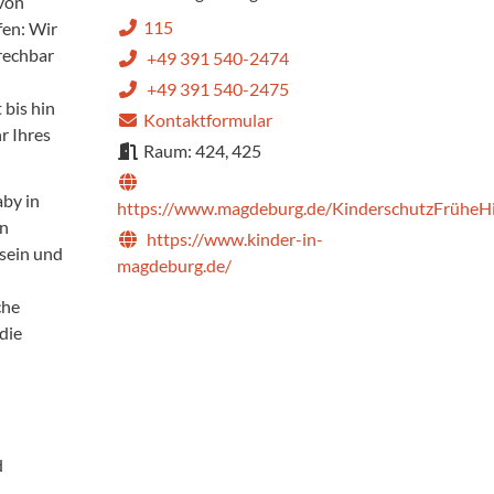
 von
115
fen: Wir
prechbar
+49 391 540-2474
+49 391 540-2475
 bis hin
Kontaktformular
r Ihres
Raum: 424, 425
aby in
https://www.magdeburg.de/KinderschutzFrüheHi
en
https://www.kinder-in-
 sein und
magdeburg.de/
che
die
d