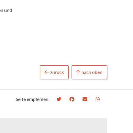
en und
zurück
nach oben
Seite empfehlen: