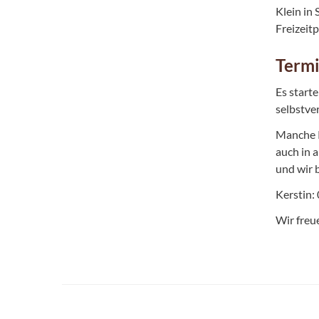
Klein in
Freizeit
Term
Es start
selbstve
Manche K
auch in a
und wir 
Kerstin:
Wir freu