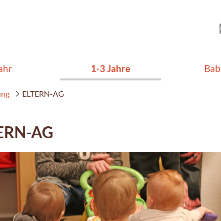
ahr
1-3 Jahre
Bab
ung
ELTERN-AG
ERN-AG