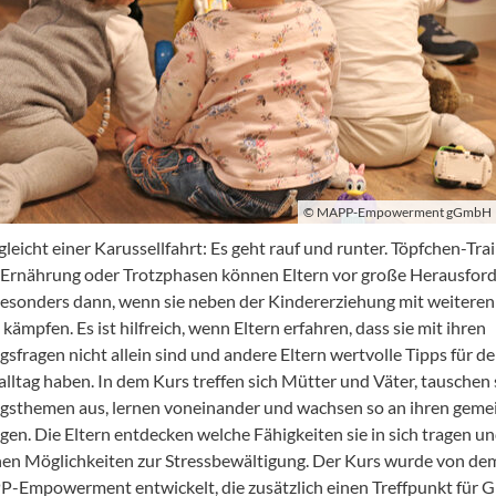
© MAPP-Empowerment gGmbH
leicht einer Karussellfahrt: Es geht rauf und runter. Töpfchen-Trai
Ernährung oder Trotzphasen können Eltern vor große Herausfor
 besonders dann, wenn sie neben der Kindererziehung mit weitere
 kämpfen. Es ist hilfreich, wenn Eltern erfahren, dass sie mit ihren
gsfragen nicht allein sind und andere Eltern wertvolle Tipps für d
alltag haben. In dem Kurs treffen sich Mütter und Väter, tauschen 
gsthemen aus, lernen voneinander und wachsen so an ihren gem
gen. Die Eltern entdecken welche Fähigkeiten sie in sich tragen u
en Möglichkeiten zur Stressbewältigung. Der Kurs wurde von de
-Empowerment entwickelt, die zusätzlich einen Treffpunkt für 