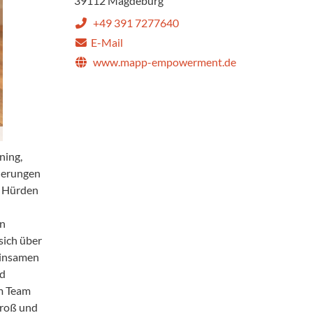
39112 Magdeburg
+49 391 7277640
E-Mail
www.mapp-empowerment.de
ning,
derungen
n Hürden
en
sich über
einsamen
nd
m Team
Groß und