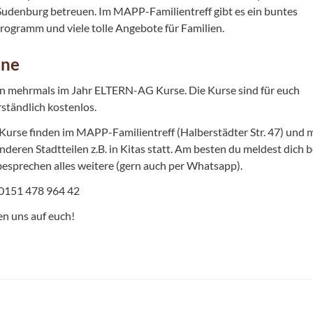
 Sudenburg betreuen. Im MAPP-Familientreff gibt es ein buntes
programm und viele tolle Angebote für Familien.
ine
en mehrmals im Jahr ELTERN-AG Kurse. Die Kurse sind für euch
rständlich kostenlos.
urse finden im MAPP-Familientreff (Halberstädter Str. 47) und
nderen Stadtteilen z.B. in Kitas statt. Am besten du meldest dich b
besprechen alles weitere (gern auch per Whatsapp).
 0151 478 964 42
en uns auf euch!