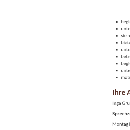
begl
unte
sie 
biet
unte
betr
begl
unte
moti
Ihre 
Inga Gru
Sprechz
Montag b