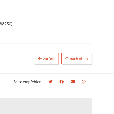
588250)
zurück
nach oben
Seite empfehlen: