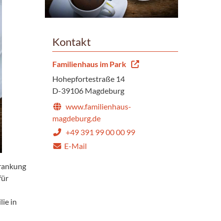
Kontakt
Familienhaus im Park
Hohepfortestraße 14
D-39106 Magdeburg
www.familienhaus-
magdeburg.de
+49 391 99 00 00 99
E-Mail
krankung
für
ie in