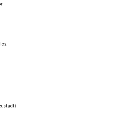
on
los.
eustadt)