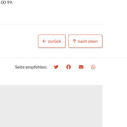
 00 99.
zurück
nach oben
Seite empfehlen: