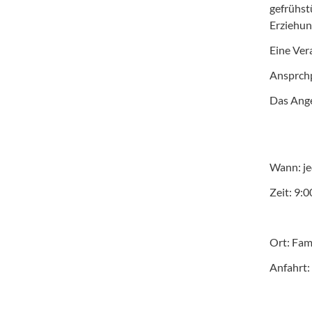
gefrühst
Erziehun
Eine Ver
Ansprchp
Das Ange
Wann: je
Zeit: 9:
Ort: Fam
Anfahrt: