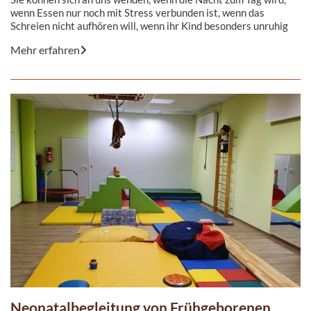
wenn Essen nur noch mit Stress verbunden ist, wenn das
Schreien nicht aufhören will, wenn ihr Kind besonders unruhig
ist, bei heftigen Trotzanfällen und aggressivem Verhalten, bei
Mehr erfahren
verstärkten Trennungsängsten, wenn schwierige Zeiten und
familiären Krisen die Zeit mit dem Kind belasten
Neonatalbegleitung von Frühgeborenen