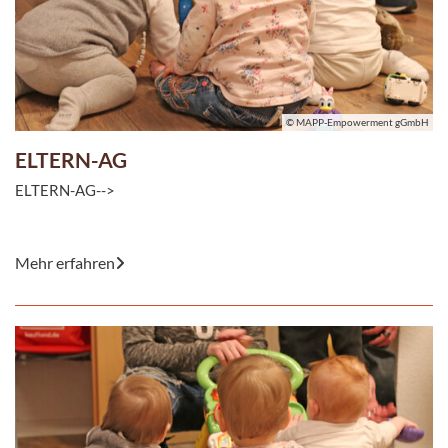
© MAPP-Empowerment gGmbH
ELTERN-AG
ELTERN-AG-->
© MAPP-Empowerment gGmbH
Mehr erfahren
Das Leben mit Kindern gleicht einer Karussellfahrt: Es geht rauf
und runter. Töpfchen-Training, gesunde Ernährung ...