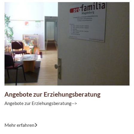
Angebote zur Erziehungsberatung
Angebote zur Erziehungsberatung-->
Mit den Angeboten der Erziehungsberatung unterstützt die pro
Mehr erfahren
familia - Beratungsstelle Familien bei der Lösung von ...