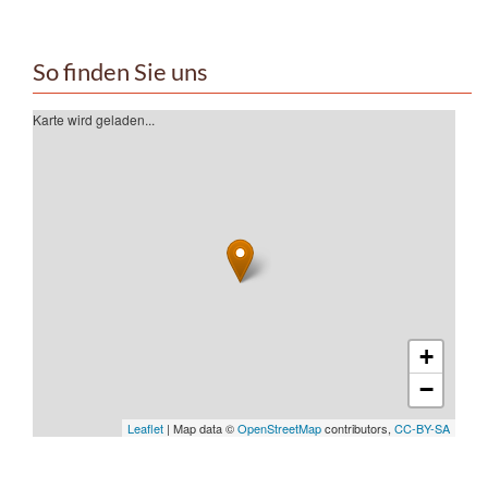
So finden Sie uns
Karte wird geladen...
+
−
Leaflet
| Map data ©
OpenStreetMap
contributors,
CC-BY-SA