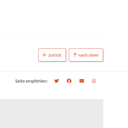
zurück
nach oben
Seite empfehlen: