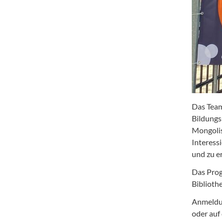
Das Team
Bildungs
Mongolis
Interess
und zu e
Das Prog
Biblioth
Anmeldun
oder auf