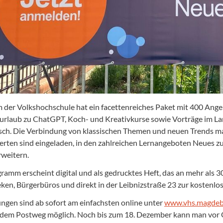
 der Volkshochschule hat ein facettenreiches Paket mit 400 Ang
urlaub zu ChatGPT, Koch- und Kreativkurse sowie Vorträge im Lan
ch. Die Verbindung von klassischen Themen und neuen Trends mac
ierten sind eingeladen, in den zahlreichen Lernangeboten Neues 
rweitern.
ramm erscheint digital und als gedrucktes Heft, das an mehr als 
eken, Bürgerbüros und direkt in der Leibnizstraße 23 zur kostenlo
gen sind ab sofort am einfachsten online unter
www.vhs.magdeb
 dem Postweg möglich. Noch bis zum 18. Dezember kann man vor 