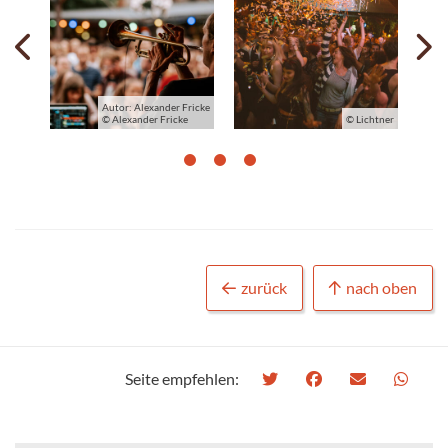
Previous
N
Autor: Alexander Fricke
HTNER
© Alexander Fricke
© Lichtner
zurück
nach oben
Seite empfehlen: