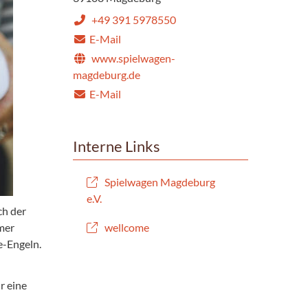
+49 391 5978550
E-Mail
www.spielwagen-
magdeburg.de
E-Mail
Interne Links
Spielwagen Magdeburg
e.V.
ch der
mmer
wellcome
e-Engeln.
r eine