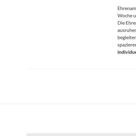
Ehrenamt
Woche un
Die Ehre
ausruhen
begleite
spaziere
individu