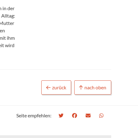
 in der
Alltag:
 Mutter
hen
mit ihm
it wird
zurück
nach oben
Seite empfehlen: