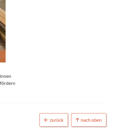
rinnen
 fördern
zurück
nach oben