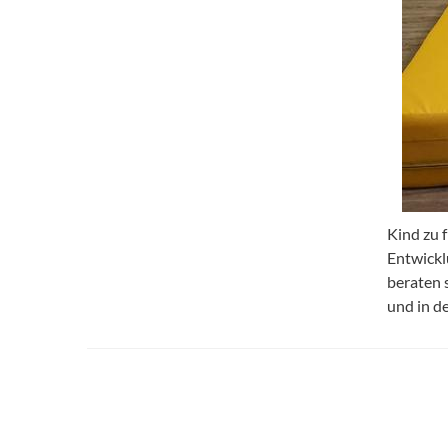
Kind zu f
Entwickl
beraten 
und in d