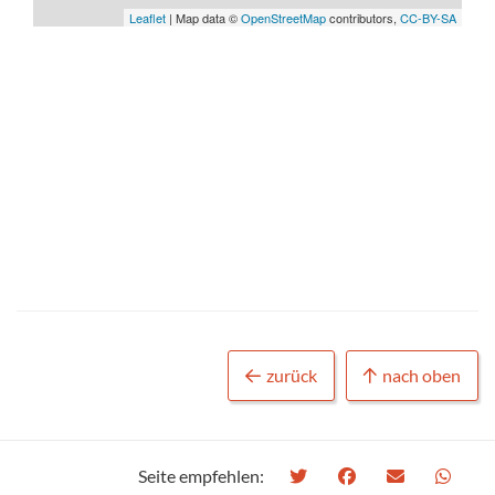
Leaflet
| Map data ©
OpenStreetMap
contributors,
CC-BY-SA
zurück
nach oben
Seite empfehlen: