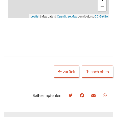
−
Leaflet
| Map data ©
OpenStreetMap
contributors,
CC-BY-SA
zurück
nach oben
Seite empfehlen: