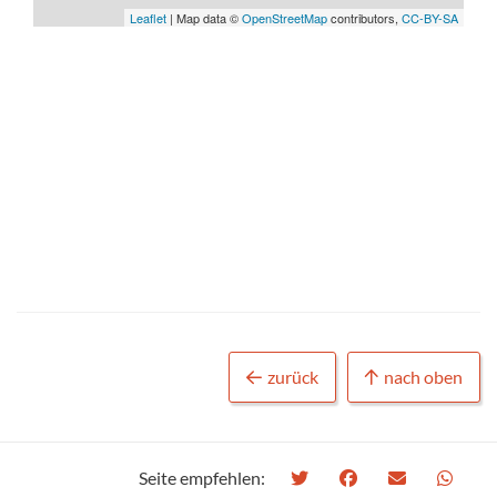
Leaflet
| Map data ©
OpenStreetMap
contributors,
CC-BY-SA
zurück
nach oben
Seite empfehlen: