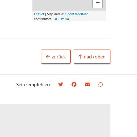
−
Leaflet
| Map data ©
OpenStreetMap
contributors,
CC-BY-SA
zurück
nach oben
Seite empfehlen: