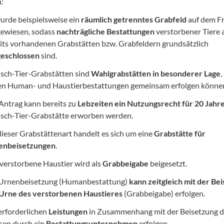
:
urde beispielsweise ein
räumlich getrenntes Grabfeld
auf dem Fr
ewiesen, sodass
nachträgliche Bestattungen
verstorbener Tiere 
its vorhandenen Grabstätten bzw. Grabfeldern grundsätzlich
geschlossen
sind.
ch-Tier-Grabstätten sind
Wahlgrabstätten in besonderer Lage
,
n Human- und Haustierbestattungen gemeinsam erfolgen könne
Antrag kann bereits zu
Lebzeiten ein Nutzungsrecht für 20 Jahr
ch-Tier-Grabstätte erworben werden.
dieser Grabstättenart handelt es sich um eine
Grabstätte für
enbeisetzungen
.
verstorbene Haustier wird als
Grabbeigabe
beigesetzt.
 Urnenbeisetzung (Humanbestattung)
kann zeitgleich mit der Be
Urne des verstorbenen Haustieres
(Grabbeigabe) erfolgen.
erforderlichen
Leistungen
in Zusammenhang mit der Beisetzung 
en durch ein
Bestattungsunternehmen
erfolgen.