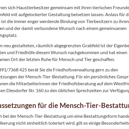
nen sich Haustierbesitzer gemeinsam mit ihren tierischen Freunde
feld mit aufgelockerter Gestaltung beisetzen lassen. Anlass für d
ve ist die immer enger werdende Bindung von Tierbesitzern zu ihren
ren und der damit verbundene Wunsch nach einem gemeinsamen
ngsplatz.
m neu gestalteten, räumlich abgegrenzten Grabfeld ist der Eigenb
ten und Friedhöfe diesem Wunsch nachgekommen und hat einen
men Ort der letzten Ruhe für Mensch und Tier geschaffen.
391/7368 425 berät Sie die Friedhofsverwaltung gern zu den
tzungen der Mensch-Tier-Bestattung. Für ein persönliches Gesp
hnen die Mitarbeiterinnen der Friedhofsberatung auf dem Westfrie
en Diesdorfer Str. 160 zu den üblichen Sprechzeiten zur Verfügun
ssetzungen für die Mensch-Tier-Bestattu
ch bei der Mensch-Tier-Bestattung um eine Bestattungsform handel
kerung nicht einheitlich toleriert wird, gilt es einige Besonderheit