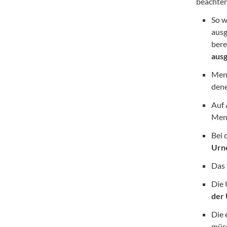
beachten
So w
ausg
bere
aus
Mens
dene
Auf 
Mens
Bei 
Urn
Das 
Die
der 
Die 
müss