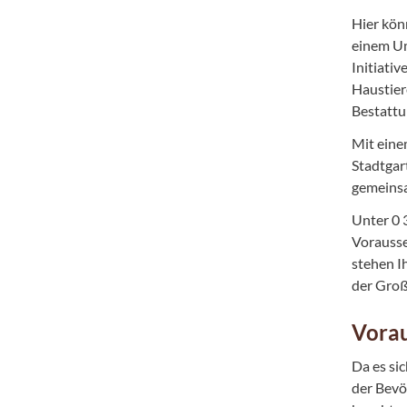
Hier kön
einem Um
Initiati
Haustie
Bestattu
Mit eine
Stadtgar
gemeinsa
Unter 0 
Vorausse
stehen I
der Groß
Vorau
Da es si
der Bevöl