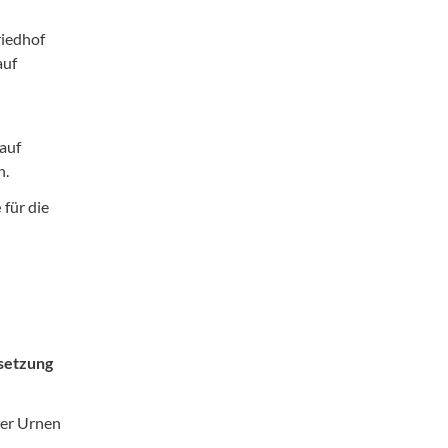
iedhof
auf
 auf
n.
e
für die
isetzung
der Urnen