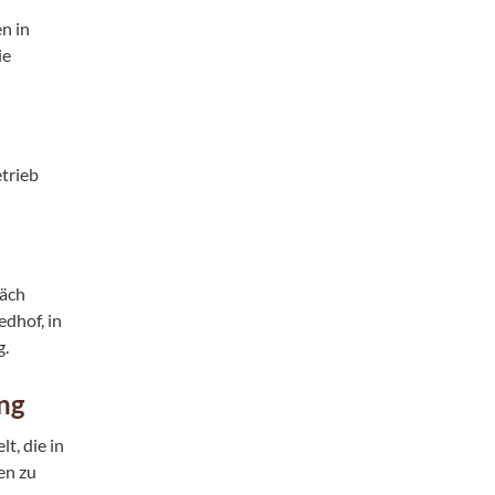
n in
ie
etrieb
räch
dhof, in
g.
ng
t, die in
en zu