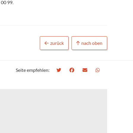
 00 99.
zurück
nach oben
Seite empfehlen: