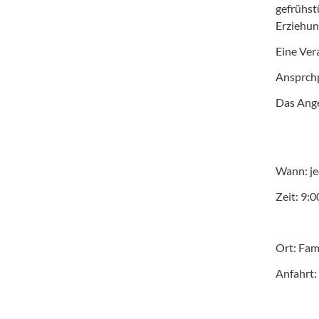
gefrühst
Erziehun
Eine Ver
Ansprchp
Das Ange
Wann: je
Zeit: 9:
Ort: Fam
Anfahrt: