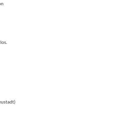
on
los.
eustadt)