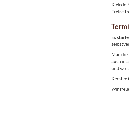
Klein in
Freizeit
Term
Es start
selbstve
Manche K
auch in a
und wir 
Kerstin:
Wir freu