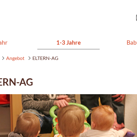
ahr
1-3 Jahre
Bab
Angebot
ELTERN-AG
ERN-AG