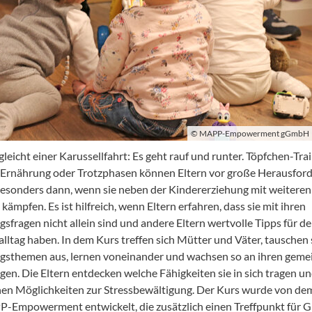
© MAPP-Empowerment gGmbH
leicht einer Karussellfahrt: Es geht rauf und runter. Töpfchen-Trai
Ernährung oder Trotzphasen können Eltern vor große Herausfor
 besonders dann, wenn sie neben der Kindererziehung mit weitere
 kämpfen. Es ist hilfreich, wenn Eltern erfahren, dass sie mit ihren
gsfragen nicht allein sind und andere Eltern wertvolle Tipps für d
alltag haben. In dem Kurs treffen sich Mütter und Väter, tauschen 
gsthemen aus, lernen voneinander und wachsen so an ihren gem
gen. Die Eltern entdecken welche Fähigkeiten sie in sich tragen u
en Möglichkeiten zur Stressbewältigung. Der Kurs wurde von de
-Empowerment entwickelt, die zusätzlich einen Treffpunkt für 