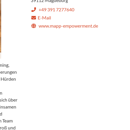
39112 Magdeburg
+49 391 7277640
E-Mail
www.mapp-empowerment.de
ning,
derungen
n Hürden
en
sich über
einsamen
nd
m Team
Groß und