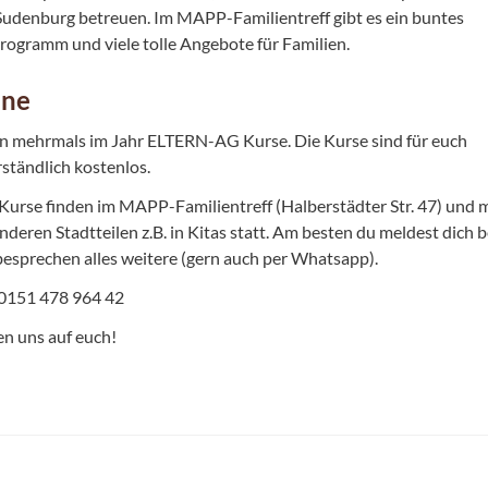
 Sudenburg betreuen. Im MAPP-Familientreff gibt es ein buntes
programm und viele tolle Angebote für Familien.
ine
en mehrmals im Jahr ELTERN-AG Kurse. Die Kurse sind für euch
rständlich kostenlos.
urse finden im MAPP-Familientreff (Halberstädter Str. 47) und
nderen Stadtteilen z.B. in Kitas statt. Am besten du meldest dich b
besprechen alles weitere (gern auch per Whatsapp).
 0151 478 964 42
en uns auf euch!