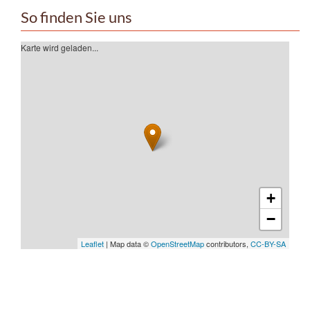
So finden Sie uns
Karte wird geladen...
+
−
Leaflet
| Map data ©
OpenStreetMap
contributors,
CC-BY-SA