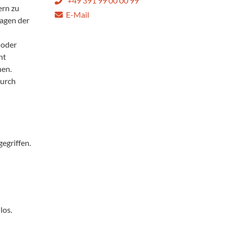
+49 391 99 00 00 99
ern zu
E-Mail
ragen der
 oder
ht
hen.
durch
egriffen.
los.