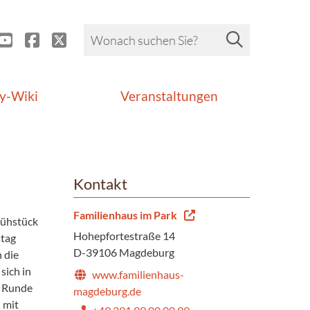
y-Wiki
Veranstaltungen
Kontakt
Familienhaus im Park
rühstück
Hohepfortestraße 14
tag
D-39106 Magdeburg
n die
sich in
www.familienhaus-
r Runde
magdeburg.de
 mit