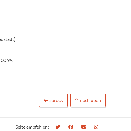
eustadt)
 00 99.
zurück
nach oben
Seite empfehlen: