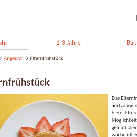
ahr
1-3 Jahre
Bab
Angebot
Elternfrühstück
rnfrühstück
Das Elternf
am Donners
bietet Elter
Möglichkeit 
gemütliche
wöchentlich