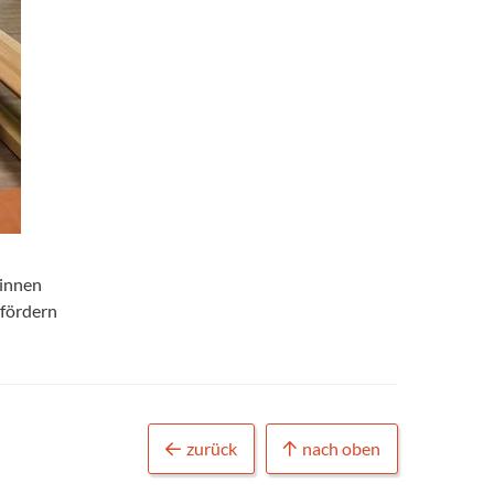
rinnen
 fördern
zurück
nach oben