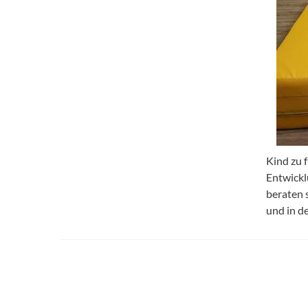
Kind zu f
Entwickl
beraten 
und in d