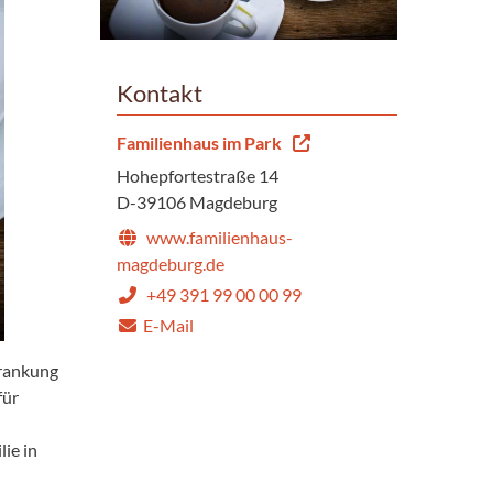
Kontakt
Familienhaus im Park
Hohepfortestraße 14
D-39106 Magdeburg
www.familienhaus-
magdeburg.de
+49 391 99 00 00 99
E-Mail
krankung
für
ie in