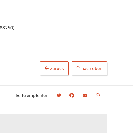
588250)
zurück
nach oben
Seite empfehlen: